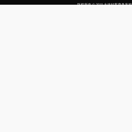
版权所有 © 2010 大连好客商务