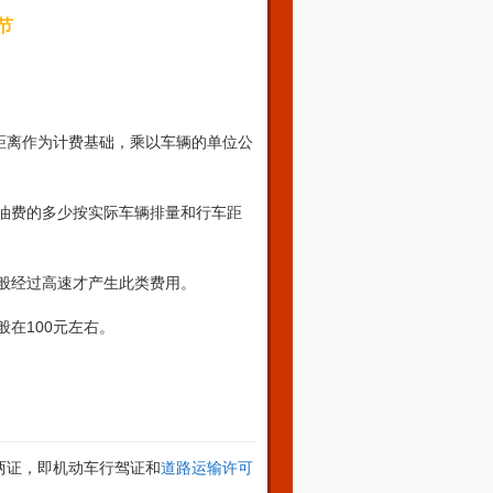
节
距离作为计费基础，乘以车辆的单位公
油费的多少按实际车辆排量和行车距
般经过高速才产生此类费用。
100
般在
元左右。
两证，即机动车行驾证和
道路运输许可