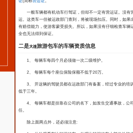
(
证
简称
营运证
。
一般车辆都有机动车行驾证，但却不一定有营运证。没有
运。这类车一但被运政部门查到，将被现场扣压。同时，如果
有赔偿能力，使游客蒙受损失。所以，如果没有仔细检查车辆
全也无法得到保证。
二是
旅游包车的
车辆资质
信息
大连
1
、 每辆车每四个月必须做一次二级维护。
2
20
、 每辆车每个座位保险保额不低于
万。
3
、 开这辆的驾驶员都在运政部门有备案，经过专业的培
低于三年。
4
、 每辆车都是挂靠在公司的名下，如发生交通事故，公
任。
:
除上面两点外，还必须注意