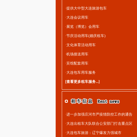
·
提供大中型大连旅游包车
·
大连会议用车
·
展览（博览）会用车
·
节庆活动用车(婚庆租车)
·
文化体育活动用车
·
机场接送用车
·
宾馆配套用车
·
大连包车用车服务
[
查看更多租车服务...
]
·
进一步加强庄河市严疫情防控工作的通告
·
大连出租车大队联合公安部门打击重点区
·
大连包车旅游：​辽宁爆发力强城市