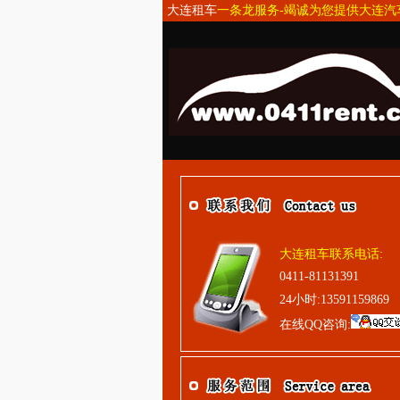
大连租车
一条龙服务-竭诚为您提供大连
大连租车联系电话:
0411-81131391
24小时:13591159869
在线QQ咨询: