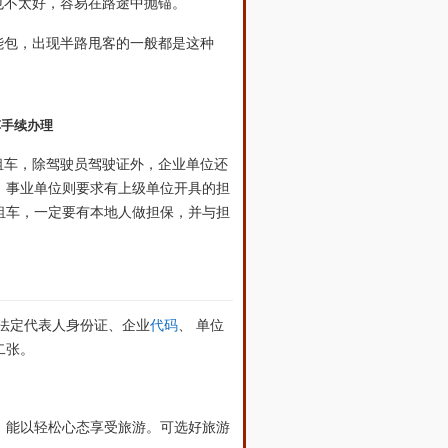
也不太好，容易在路途中抛锚。
能包，出现半路甩客的一般都是这种
车手续
办理
租车，除驾驶员驾驶证外，企业单位还
。事业单位则要求有上级单位开具的担
租车，一定要有本地人做担保，并与担
法定代表人身份证、企业
代码
、
单位
二张。
，能以轻松心态享受旅游。可选好旅游