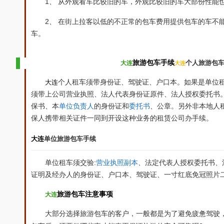
1
、 从外观看车比较旧的车，外观比较旧的车大部份性能
2
、 在街上拉客以低的不正常的包车费用提供包车的车不
车。
旅游包车手续
个人旅游包
大连
大连
大连
个人租车须带身份证、驾驶证、户口本。如果是单位
须带上公司营业执照、法人代表身份证原件、法人授权委托书
保书、本
单位负责人
的身份证和
委托书
、公章。另外非本地人
保人携带相关证件一同到开设这种业务的租赁公司办手续。
大连
单位旅游包车手续
:
单位租车须交验
营业执照副本
、法定代表人授权委托书、
证明及经办人的身份证、户口本、驾驶证、一寸红底免冠照片
旅游包车注意事项
大连
大部分选择旅游包车的客户，一般都是为了避免疲惫驾驶